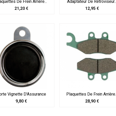
aquettes De Frein Arrière...
Adaptateur De Rétroviseur..
Prix
Prix
21,20 €
12,95 €
orte Vignette D'Assurance
Plaquettes De Frein Arrière..
Prix
Prix
9,80 €
28,90 €