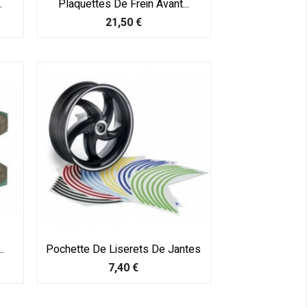
.
Plaquettes De Frein Avant...
Prix
21,50 €
.
Pochette De Liserets De Jantes
Prix
7,40 €