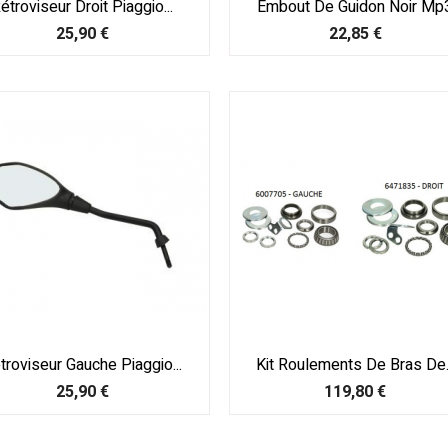
étroviseur Droit Piaggio...
Embout De Guidon Noir Mp
Prix
Prix
25,90 €
22,85 €
troviseur Gauche Piaggio...
Kit Roulements De Bras De..
Prix
Prix
25,90 €
119,80 €