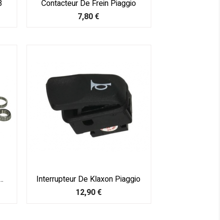
3
Contacteur De Frein Piaggio
Prix
7,80 €
.
Interrupteur De Klaxon Piaggio
Prix
12,90 €