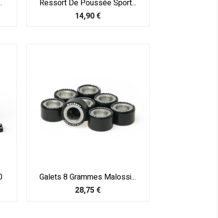
.
Ressort De Poussée Sport...
Prix
14,90 €
0
Galets 8 Grammes Malossi...
Prix
28,75 €