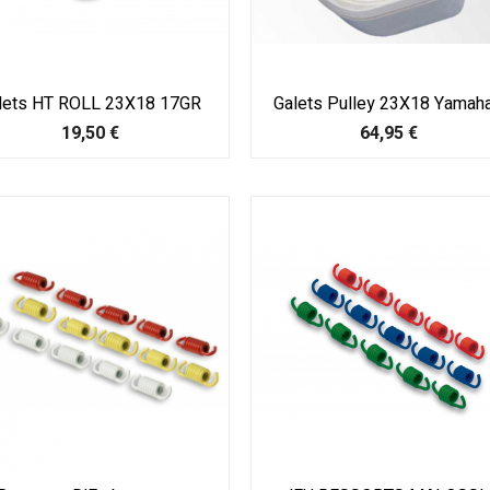
lets HT ROLL 23X18 17GR
Galets Pulley 23X18 Yamaha.
Prix
Prix
19,50 €
64,95 €