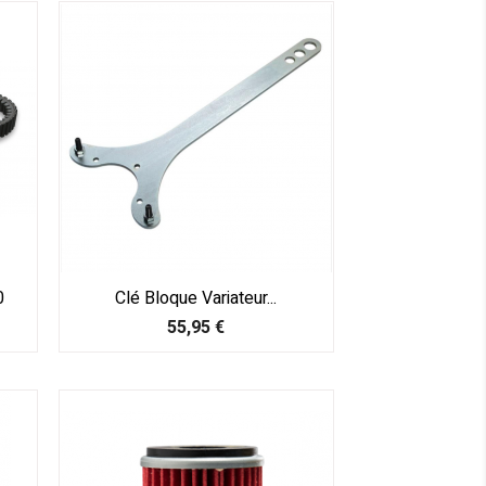
0
Clé Bloque Variateur...
Prix
55,95 €