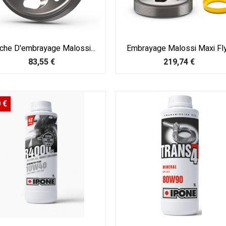
che D'embrayage Malossi...
Embrayage Malossi Maxi Fly.
Prix
Prix
83,55 €
219,74 €
 €