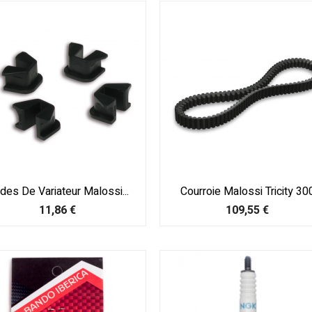
des De Variateur Malossi...
Courroie Malossi Tricity 30
Prix
Prix
11,86 €
109,55 €