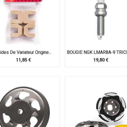
ides De Variateur Origine...
BOUGIE NGK LMAR8A-9 TRICIT
Prix
Prix
11,85 €
19,80 €