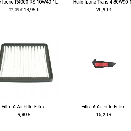
e Ipone R4000 RS 10W40 1L
Huile Ipone Trans 4 80W90 
Prix
Prix
Prix
18,95 €
20,90 €
23,95 €
de
base
Filtre À Air Hiflo Filtro...
Filtre À Air Hiflo Filtro...
Prix
Prix
9,80 €
15,20 €