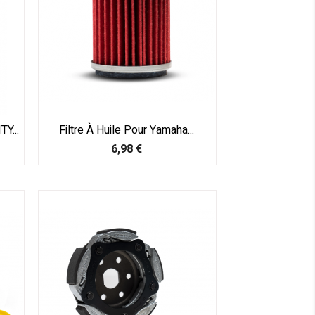
Y...
Filtre À Huile Pour Yamaha...
Prix
6,98 €