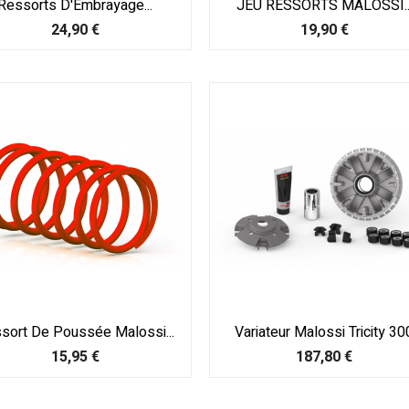
Ressorts D'Embrayage...
JEU RESSORTS MALOSSI..
Prix
Prix
24,90 €
19,90 €
sort De Poussée Malossi...
Variateur Malossi Tricity 30
Prix
Prix
15,95 €
187,80 €