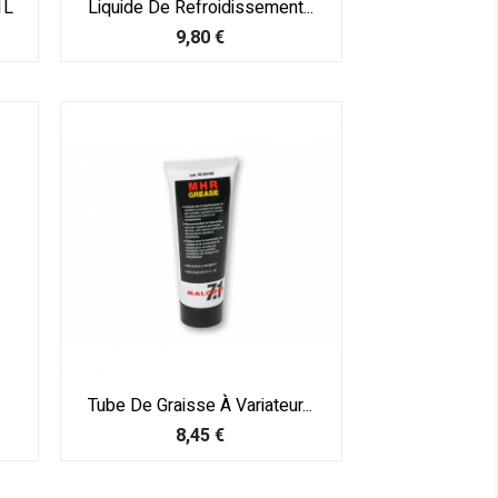
1L
Liquide De Refroidissement...
Prix
9,80 €
Tube De Graisse À Variateur...
Prix
8,45 €