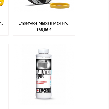
..
Embrayage Malossi Maxi Fly...
Prix
168,86 €