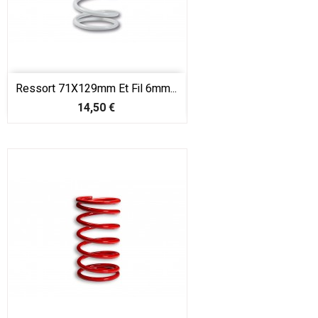
Ressort 71X129mm Et Fil 6mm...
Prix
14,50 €