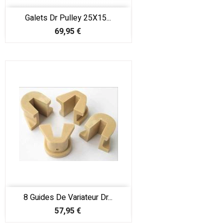
Galets Dr Pulley 25X15...
Prix
69,95 €
8 Guides De Variateur Dr...
Prix
57,95 €