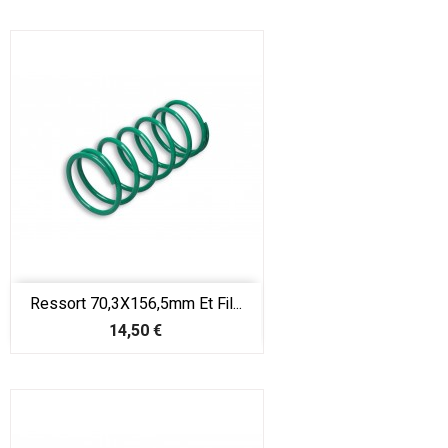
Ressort 70,3X156,5mm Et Fil...
Prix
14,50 €