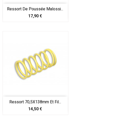
Ressort De Poussée Malossi...
Prix
17,90 €
Ressort 70,5X138mm Et Fil...
Prix
14,50 €