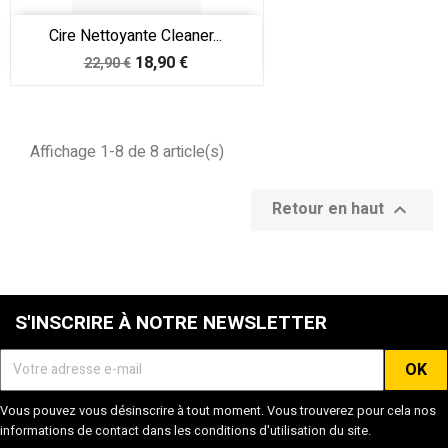
Cire Nettoyante Cleaner...
Prix
Prix
18,90 €
22,90 €
de
base
Affichage 1-8 de 8 article(s)
Retour en haut

S'INSCRIRE À NOTRE NEWSLETTER
Vous pouvez vous désinscrire à tout moment. Vous trouverez pour cela nos
informations de contact dans les conditions d'utilisation du site.