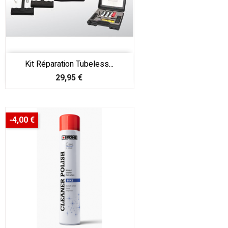
Kit Réparation Tubeless...
Prix
29,95 €
-4,00 €