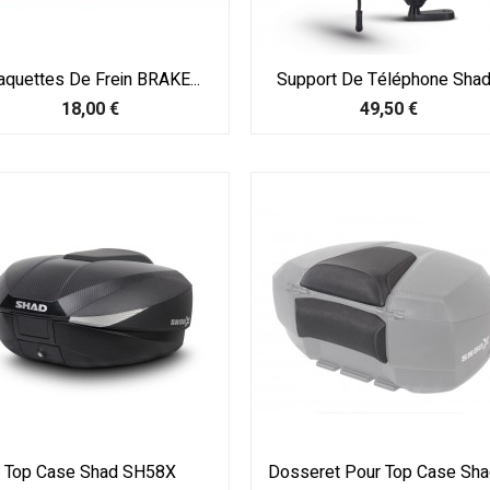
aquettes De Frein BRAKE...
Support De Téléphone Shad.
Prix
Prix
18,00 €
49,50 €
Top Case Shad SH58X
Dosseret Pour Top Case Shad