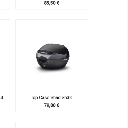
Prix
85,50 €
ut
Top Case Shad Sh33
Prix
79,80 €