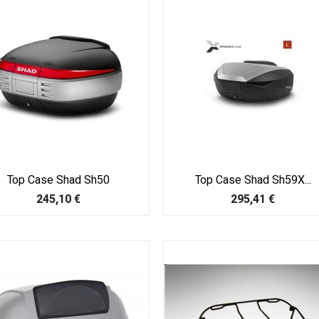
Top Case Shad Sh50
Top Case Shad Sh59X...
Prix
Prix
245,10 €
295,41 €