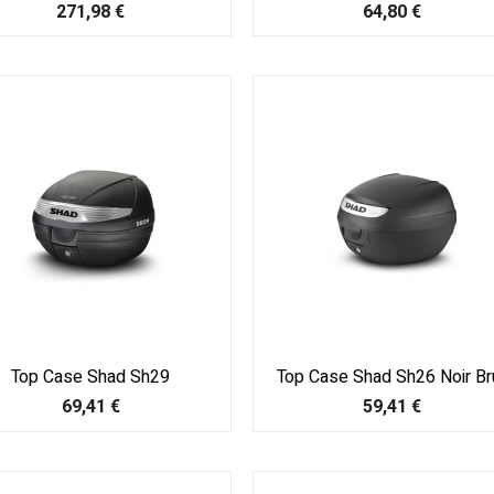
Prix
Prix
271,98 €
64,80 €
Top Case Shad Sh29
Top Case Shad Sh26 Noir Br
Prix
Prix
69,41 €
59,41 €