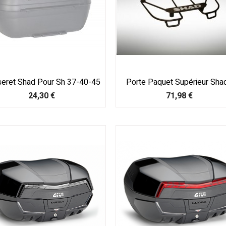
eret Shad Pour Sh 37-40-45
Porte Paquet Supérieur Shad.
Prix
Prix
24,30 €
71,98 €