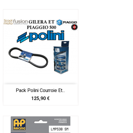
Pack Polini Courroie Et...
Prix
125,90 €