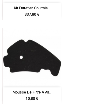
Kit Entretien Courroie...
Prix
337,80 €
Mousse De Filtre À Air...
Prix
10,80 €