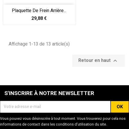
Plaquette De Frein Arrière...
Prix
29,88 €
Affichage 1-13 de 13 article(s)
Retour en haut

S'INSCRIRE À NOTRE NEWSLETTER
Vous pouvez vous désinscrire à tout moment. Vous trouverez pour cela nos
informations de contact dans les conditions d'utilisation du site.