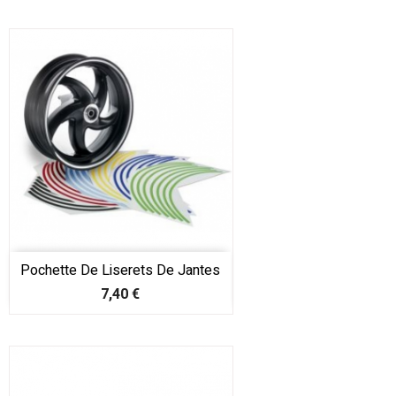
Pochette De Liserets De Jantes
Prix
7,40 €