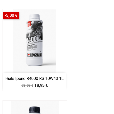
-5,00 €
Huile Ipone R4000 RS 10W40 1L
Prix
Prix
18,95 €
23,95 €
de
base