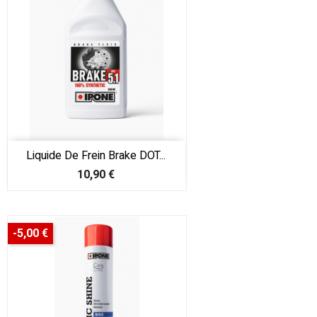
Liquide De Frein Brake DOT...
Prix
10,90 €
-5,00 €