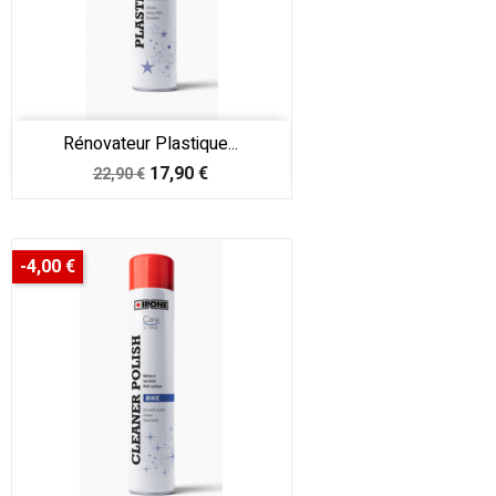
Rénovateur Plastique...
Prix
Prix
17,90 €
22,90 €
de
base
-4,00 €