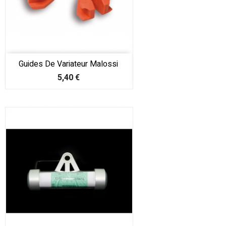
Guides De Variateur Malossi
Prix
5,40 €