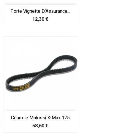
Porte Vignette D'Assurance...
Prix
12,30 €
Courroie Malossi X-Max 125
Prix
58,60 €