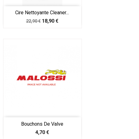
Cire Nettoyante Cleaner...
Prix
Prix
18,90 €
22,90 €
de
base
Bouchons De Valve
Prix
4,70 €