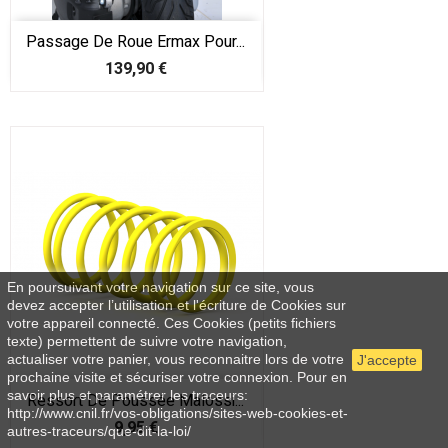
Passage De Roue Ermax Pour...
Prix
139,90 €
En poursuivant votre navigation sur ce site, vous
devez accepter l’utilisation et l'écriture de Cookies sur
votre appareil connecté. Ces Cookies (petits fichiers
texte) permettent de suivre votre navigation,
actualiser votre panier, vous reconnaitre lors de votre
J'accepte
prochaine visite et sécuriser votre connexion. Pour en
savoir plus et paramétrer les traceurs:
Ressort De Poussée Malossi...
http://www.cnil.fr/vos-obligations/sites-web-cookies-et-
Prix
9,95 €
autres-traceurs/que-dit-la-loi/