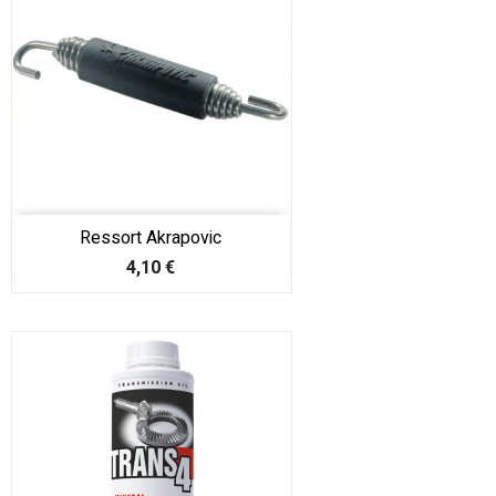
Ressort Akrapovic
Prix
4,10 €