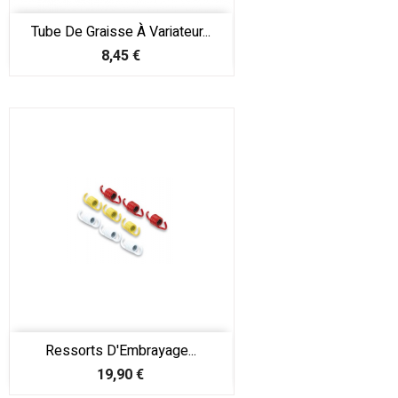
Tube De Graisse À Variateur...
Prix
8,45 €
Ressorts D'Embrayage...
Prix
19,90 €