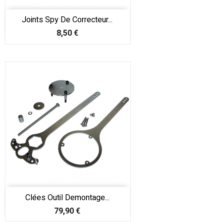
Joints Spy De Correcteur...
Prix
8,50 €
Clées Outil Demontage...
Prix
79,90 €