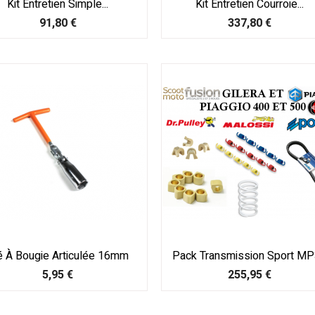
Kit Entretien Simple...
Kit Entretien Courroie...
Prix
Prix
91,80 €
337,80 €
é À Bougie Articulée 16mm
Pack Transmission Sport MP3
Prix
Prix
5,95 €
255,95 €