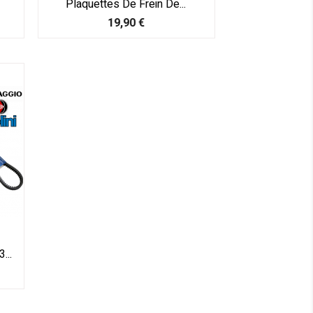
Plaquettes De Frein De...
Prix
19,90 €
...