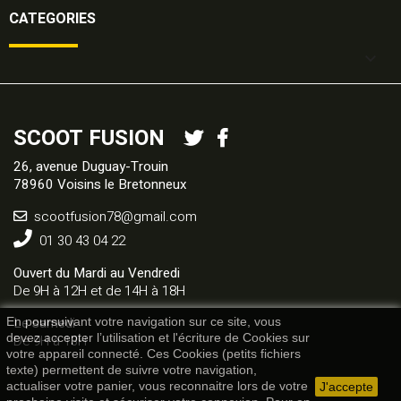
CATEGORIES

SCOOT FUSION
26, avenue Duguay-Trouin
78960 Voisins le Bretonneux
scootfusion78@gmail.com
01 30 43 04 22
Ouvert du Mardi au Vendredi
De 9H à 12H et de 14H à 18H
Le samedi
En poursuivant votre navigation sur ce site, vous
De 9H à 13H
devez accepter l’utilisation et l'écriture de Cookies sur
votre appareil connecté. Ces Cookies (petits fichiers
texte) permettent de suivre votre navigation,
actualiser votre panier, vous reconnaitre lors de votre
J'accepte