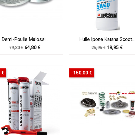
Demi-Poulie Malossi...
Huile Ipone Katana Scoot...
Prix
Prix
Prix
Prix
64,80 €
19,95 €
79,80 €
25,95 €
de
de
base
base
 €
-150,00 €