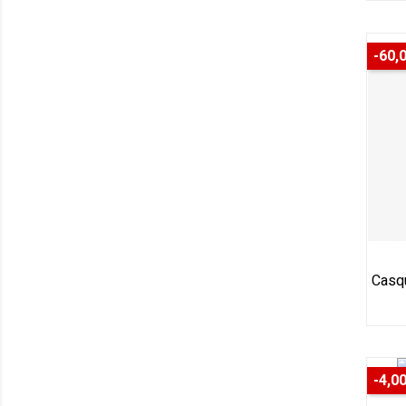
-60,
Casq
-4,00