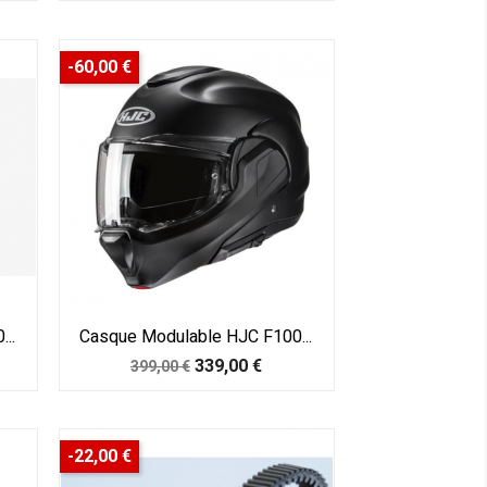
base
-60,00 €
..
Casque Modulable HJC F100...
Prix
Prix
339,00 €
399,00 €
de
base
-22,00 €