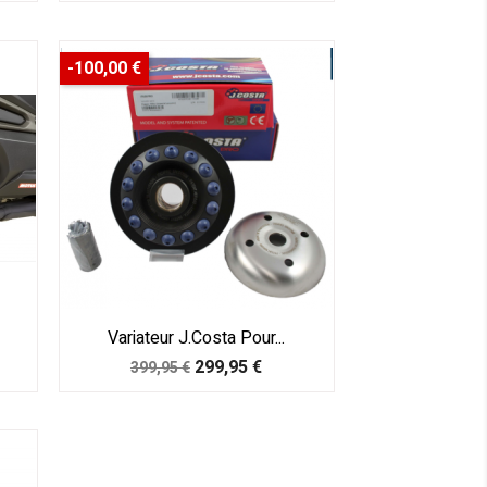
base
-100,00 €
Variateur J.Costa Pour...
Prix
Prix
299,95 €
399,95 €
de
base