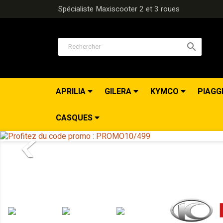
Spécialiste Maxiscooter 2 et 3 roues

APRILIA
GILERA
KYMCO
PIAGG
CASQUES
<
Précédent