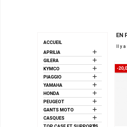
CODE PROMO !
Obtenez 10% de remise immédiate 
panier, grâce au Code Promo:
PROMO10/499
A partir de 499€ d'a
EN 
ACCUEIL
Il y a

APRILIA

GILERA
-20,

KYMCO

PIAGGIO

YAMAHA

HONDA

PEUGEOT

GANTS MOTO

CASQUES

TOP CASE ET SUPPORTS