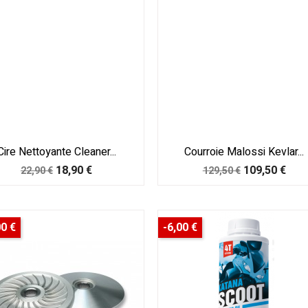
Cire Nettoyante Cleaner...
Courroie Malossi Kevlar...
Prix
Prix
Prix
Prix
18,90 €
109,50 €
22,90 €
129,50 €
de
de
base
base
00 €
-6,00 €