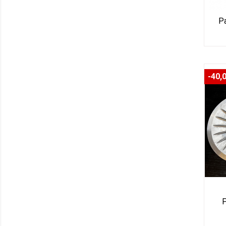
Pa
-40,
P