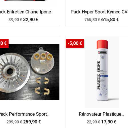
ck Entretien Chaine Ipone
Pack Hyper Sport Kymco CV3
Prix
Prix
Prix
Prix
32,90 €
615,80 €
39,90 €
765,80 €
de
de
base
base
00 €
-5,00 €
ack Performance Sport...
Rénovateur Plastique...
Prix
Prix
Prix
Prix
259,90 €
17,90 €
299,90 €
22,90 €
de
de