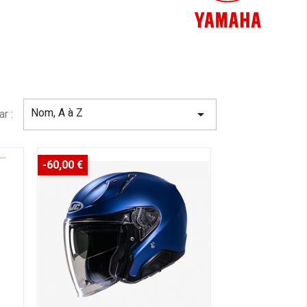
Nom, A à Z
ar :

-60,00 €