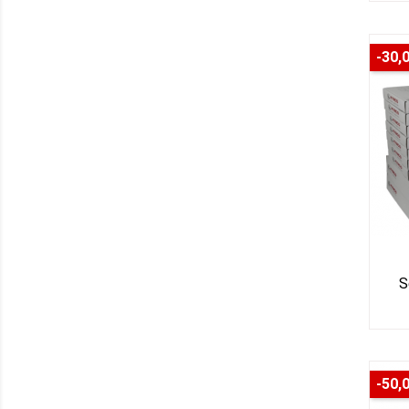
-30,
S
-50,