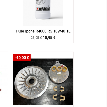
Huile Ipone R4000 RS 10W40 1L
Prix
Prix
18,95 €
23,95 €
de
base
-40,00 €