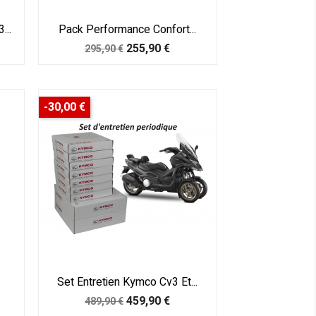
...
Pack Performance Confort...
Prix
Prix
255,90 €
295,90 €
de
base
-30,00 €
Set Entretien Kymco Cv3 Et...
Prix
Prix
459,90 €
489,90 €
de