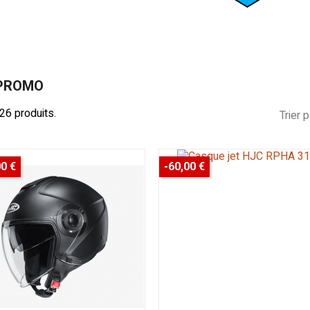
!!
dans le
chat !
PROMO
 26 produits.
Trier p
00 €
-60,00 €