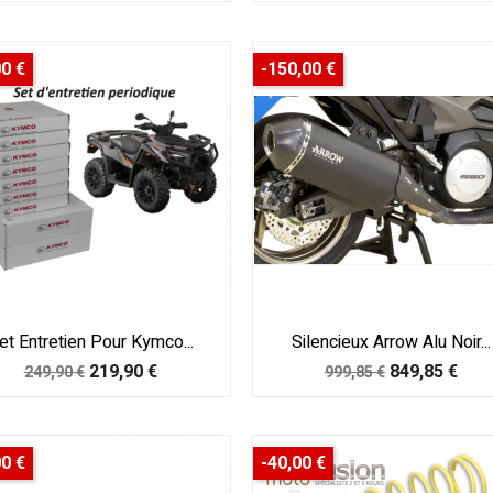
base
base
00 €
-150,00 €
et Entretien Pour Kymco...
Silencieux Arrow Alu Noir...
Prix
Prix
Prix
Prix
219,90 €
849,85 €
249,90 €
999,85 €
de
de
base
base
00 €
-40,00 €