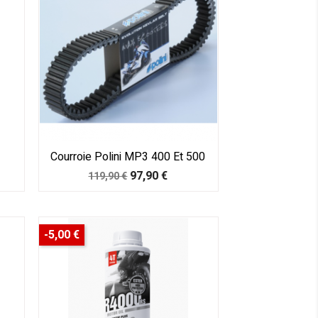
Courroie Polini MP3 400 Et 500
Prix
Prix
97,90 €
119,90 €
de
base
-5,00 €