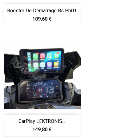
Booster De Démarrage Bs Pb01
Prix
109,60 €
CarPlay LEKTRONIS...
Prix
149,80 €