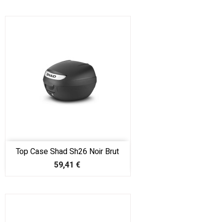
Top Case Shad Sh26 Noir Brut
Prix
59,41 €