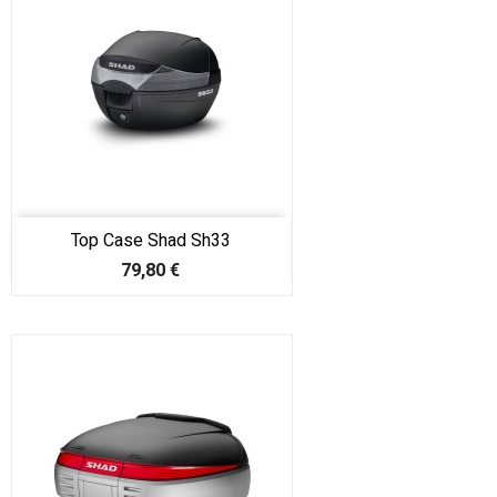
Top Case Shad Sh33
Prix
79,80 €