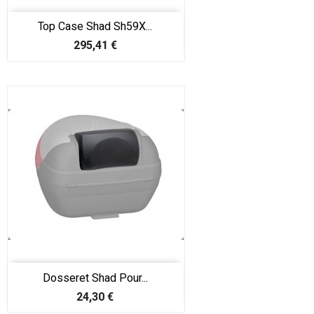
Top Case Shad Sh59X...
Prix
295,41 €
Dosseret Shad Pour...
Prix
24,30 €