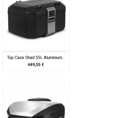
Top Case Shad 55L Aluminium...
Prix
449,55 €