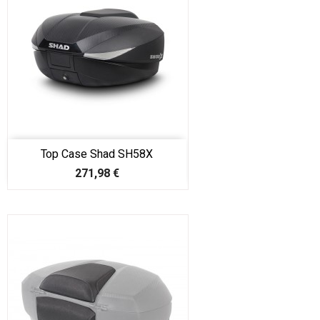
Top Case Shad SH58X
Prix
271,98 €