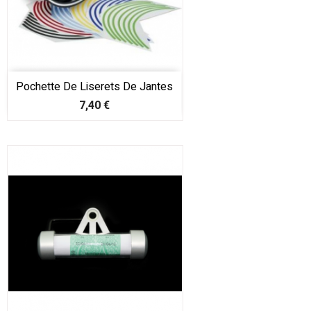
Pochette De Liserets De Jantes
Prix
7,40 €