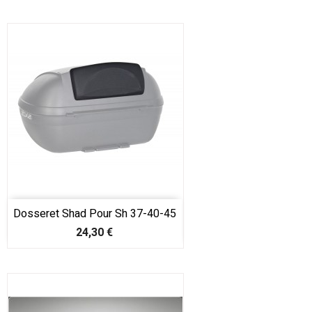
Dosseret Shad Pour Sh 37-40-45
Prix
24,30 €