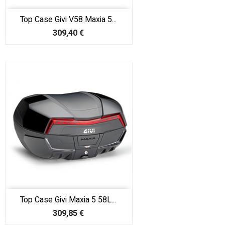
Top Case Givi V58 Maxia 5...
Prix
309,40 €
Top Case Givi Maxia 5 58L...
Prix
309,85 €