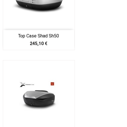
Top Case Shad Sh50
Prix
245,10 €