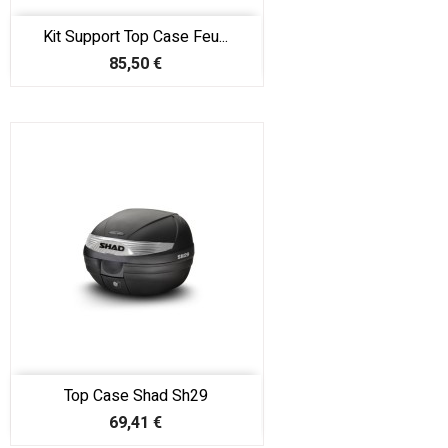
Kit Support Top Case Feu...
Prix
85,50 €
Top Case Shad Sh29
Prix
69,41 €