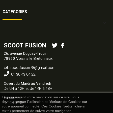
CATEGORIES

SCOOT FUSION
26, avenue Duguay-Trouin
78960 Voisins le Bretonneux
scootfusion78@gmail.com
01 30 43 04 22
Ouvert du Mardi au Vendredi
De 9H à 12H et de 14H à 18H
Le samedi
En poursuivant votre navigation sur ce site, vous
devez accepter l’utilisation et l'écriture de Cookies sur
De 9H à 13H
votre appareil connecté. Ces Cookies (petits fichiers
texte) permettent de suivre votre navigation,