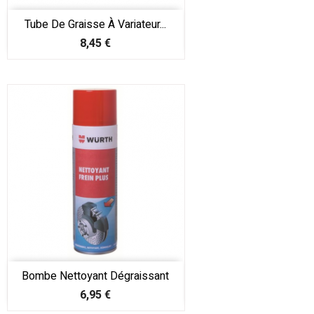
Tube De Graisse À Variateur...
Prix
8,45 €
Bombe Nettoyant Dégraissant
Prix
6,95 €