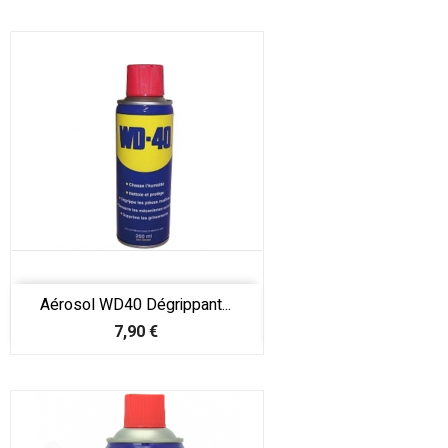
Aérosol WD40 Dégrippant...
Prix
7,90 €