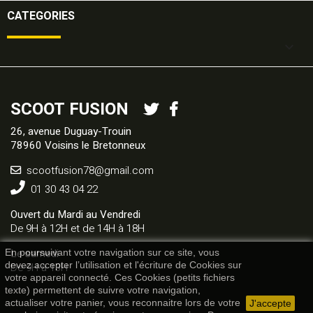
CATEGORIES

SCOOT FUSION
26, avenue Duguay-Trouin
78960 Voisins le Bretonneux
scootfusion78@gmail.com
01 30 43 04 22
Ouvert du Mardi au Vendredi
De 9H à 12H et de 14H à 18H
Le samedi
En poursuivant votre navigation sur ce site, vous
De 9H à 13H
devez accepter l’utilisation et l'écriture de Cookies sur
votre appareil connecté. Ces Cookies (petits fichiers
texte) permettent de suivre votre navigation,
actualiser votre panier, vous reconnaitre lors de votre
J'accepte