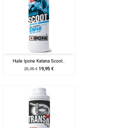
Huile Ipone Katana Scoot...
Prix
Prix
19,95 €
25,95 €
de
base