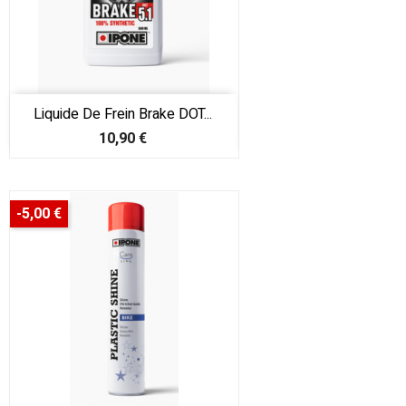
Liquide De Frein Brake DOT...
Prix
10,90 €
-5,00 €