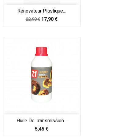
Rénovateur Plastique...
Prix
Prix
17,90 €
22,90 €
de
base
Huile De Transmission...
Prix
5,45 €