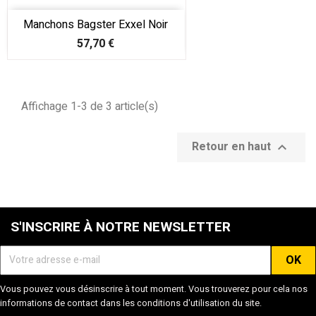
Manchons Bagster Exxel Noir
Prix
57,70 €
Affichage 1-3 de 3 article(s)
Retour en haut

S'INSCRIRE À NOTRE NEWSLETTER
Vous pouvez vous désinscrire à tout moment. Vous trouverez pour cela nos
informations de contact dans les conditions d'utilisation du site.