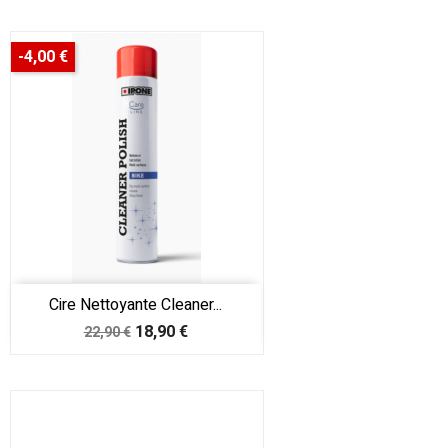
base
-4,00 €
Cire Nettoyante Cleaner...
Prix
Prix
18,90 €
22,90 €
de
base