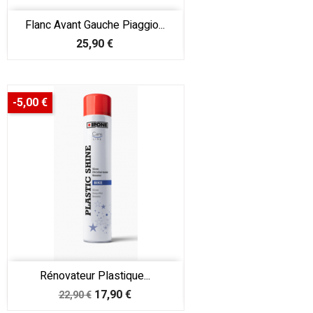
Flanc Avant Gauche Piaggio...
Prix
25,90 €
-5,00 €
Rénovateur Plastique...
Prix
Prix
17,90 €
22,90 €
de