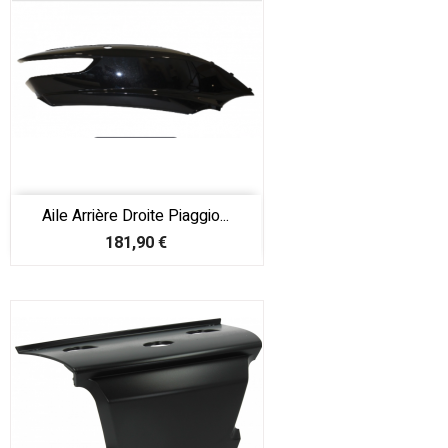
Aile Arrière Droite Piaggio...
Prix
181,90 €