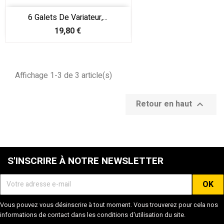
6 Galets De Variateur,...
Prix
19,80 €
Affichage 1-3 de 3 article(s)
Retour en haut

S'INSCRIRE À NOTRE NEWSLETTER
Vous pouvez vous désinscrire à tout moment. Vous trouverez pour cela nos
informations de contact dans les conditions d'utilisation du site.