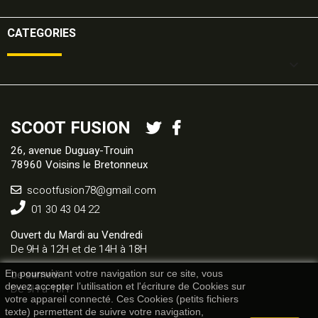
CATEGORIES

SCOOT FUSION
26, avenue Duguay-Trouin
78960 Voisins le Bretonneux
scootfusion78@gmail.com
01 30 43 04 22
Ouvert du Mardi au Vendredi
De 9H à 12H et de 14H à 18H
Le samedi
En poursuivant votre navigation sur ce site, vous
devez accepter l’utilisation et l'écriture de Cookies sur
De 9H à 13H
votre appareil connecté. Ces Cookies (petits fichiers
texte) permettent de suivre votre navigation,