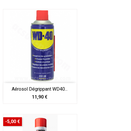
Aérosol Dégrippant WD40...
Prix
11,90 €
-5,00 €