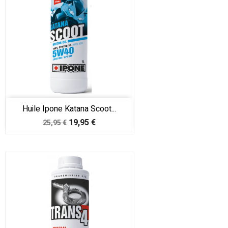
Huile Ipone Katana Scoot...
Prix
Prix
19,95 €
25,95 €
de
base