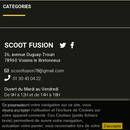
CATEGORIES

SCOOT FUSION
26, avenue Duguay-Trouin
78960 Voisins le Bretonneux
scootfusion78@gmail.com
01 30 43 04 22
Ouvert du Mardi au Vendredi
De 9H à 12H et de 14H à 18H
Le samedi
En poursuivant votre navigation sur ce site, vous
De 9H à 13H
devez accepter l’utilisation et l'écriture de Cookies sur
votre appareil connecté. Ces Cookies (petits fichiers
texte) permettent de suivre votre navigation,
actualiser votre panier, vous reconnaitre lors de votre
J'accepte