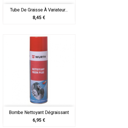
Tube De Graisse À Variateur...
Prix
8,45 €
Bombe Nettoyant Dégraissant
Prix
6,95 €