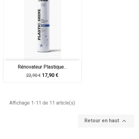
Rénovateur Plastique...
Prix
Prix
17,90 €
22,90 €
de
base
Affichage 1-11 de 11 article(s)
Retour en haut
