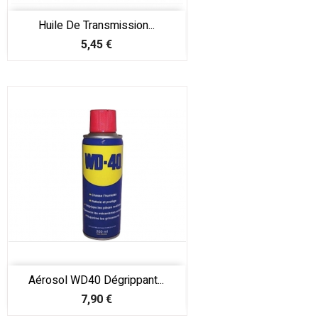
Huile De Transmission...
Prix
5,45 €
Aérosol WD40 Dégrippant...
Prix
7,90 €