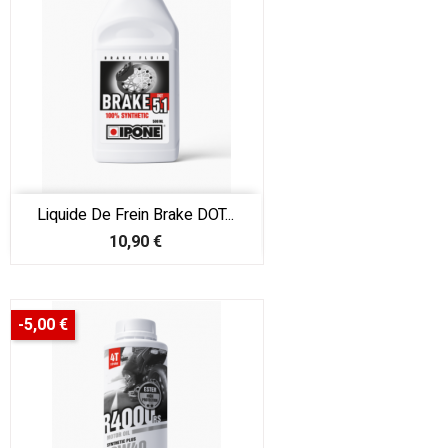
Liquide De Frein Brake DOT...
Prix
10,90 €
-5,00 €