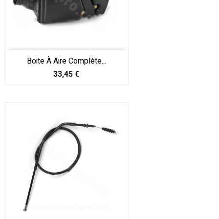
Boite À Aire Complète...
Prix
33,45 €