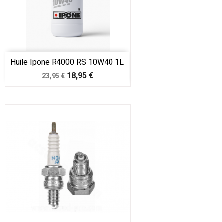
Huile Ipone R4000 RS 10W40 1L
Prix
Prix
18,95 €
23,95 €
de
base