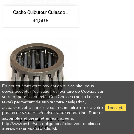
Cache Culbuteur Culasse...
Prix
34,50 €
En poursuivant votre navigation sur ce site, vous
devez accepter l’utilisation et l'écriture de Cookies sur
votre appareil connecté. Ces Cookies (petits fichiers
texte) permettent de suivre votre navigation,
actualiser votre panier, vous reconnaitre lors de votre
J'accepte
prochaine visite et sécuriser votre connexion. Pour en
savoir plus et paramétrer les traceurs:
Cage À Aiguilles De Roue...
http://www.cnil.fr/vos-obligations/sites-web-cookies-et-
Prix
4,14 €
autres-traceurs/que-dit-la-loi/