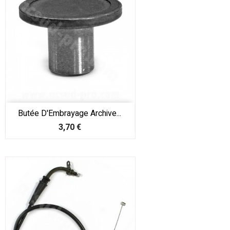
Butée D'Embrayage Archive...
Prix
3,70 €