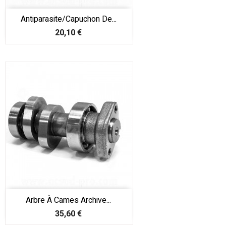
Antiparasite/Capuchon De...
Prix
20,10 €
Arbre À Cames Archive...
Prix
35,60 €