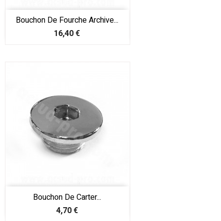
Bouchon De Fourche Archive...
Prix
16,40 €
Bouchon De Carter...
Prix
4,70 €