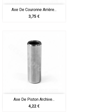
Axe De Couronne Arrière...
Prix
3,75 €
Axe De Piston Archive...
Prix
4,22 €