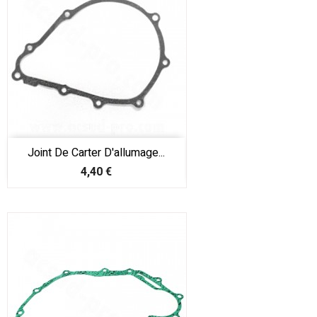
Joint De Carter D'allumage...
Prix
4,40 €