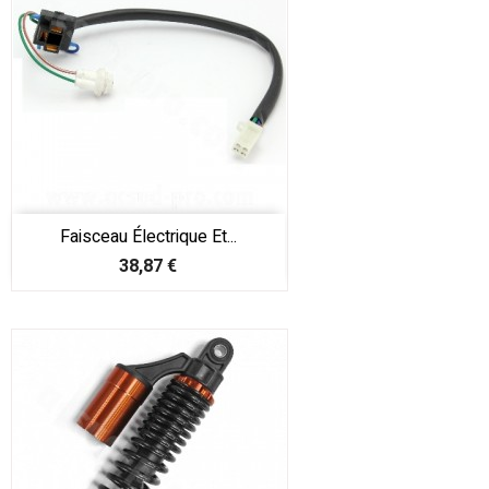
Faisceau Électrique Et...
Prix
38,87 €