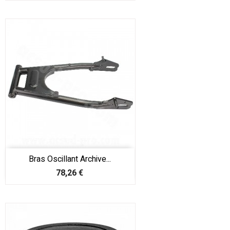
Bras Oscillant Archive...
Prix
78,26 €