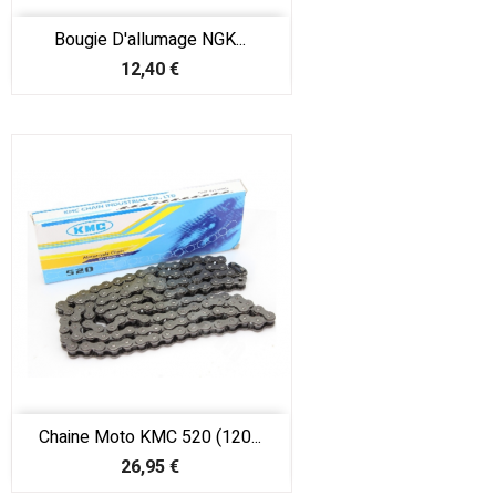
Bougie D'allumage NGK...
Prix
12,40 €
Chaine Moto KMC 520 (120...
Prix
26,95 €