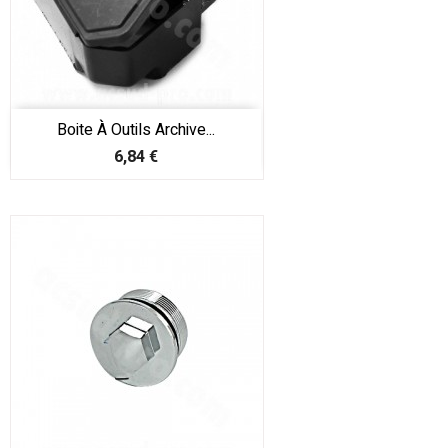
Boite À Outils Archive...
Prix
6,84 €