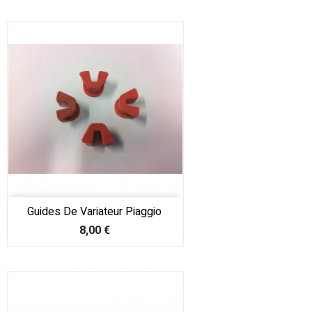
Guides De Variateur Piaggio
Prix
8,00 €