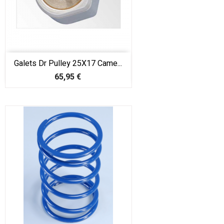
Galets Dr Pulley 25X17 Came...
Prix
65,95 €