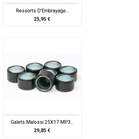
Ressorts D'Embrayage...
Prix
25,95 €
Galets Malossi 25X17 MP3...
Prix
29,85 €