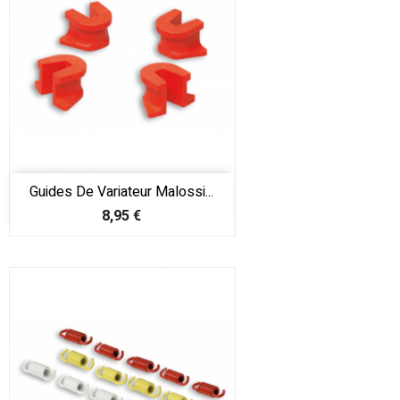
Guides De Variateur Malossi...
Prix
8,95 €