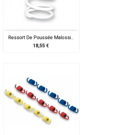
Ressort De Poussée Malossi...
Prix
18,55 €