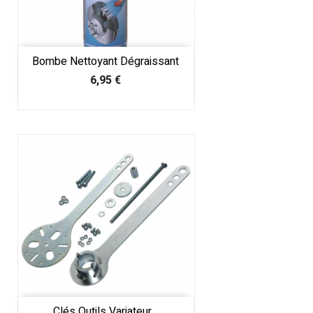
Bombe Nettoyant Dégraissant
Prix
6,95 €
Clés Outils Variateur...