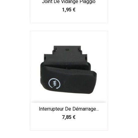
Joint De Vidange Piaggio
Prix
1,95 €
Interrupteur De Démarrage...
Prix
7,85 €