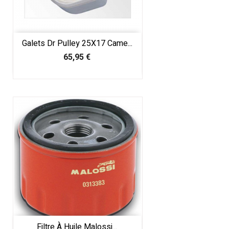
Galets Dr Pulley 25X17 Came...
Prix
65,95 €
Filtre À Huile Malossi...