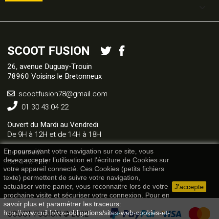

SCOOT FUSION
26, avenue Duguay-Trouin
78960 Voisins le Bretonneux
scootfusion78@gmail.com
01 30 43 04 22
Ouvert du Mardi au Vendredi
De 9H à 12H et de 14H à 18H
Le samedi
En poursuivant votre navigation sur ce site, vous
devez accepter l’utilisation et l'écriture de Cookies sur
De 9H à 13H
votre appareil connecté. Ces Cookies (petits fichiers
texte) permettent de suivre votre navigation,
actualiser votre panier, vous reconnaitre lors de votre
J'accepte
prochaine visite et sécuriser votre connexion. Pour en
savoir plus et paramétrer les traceurs:
SCOOT FUSION © 2022
http://www.cnil.fr/vos-obligations/sites-web-cookies-et-