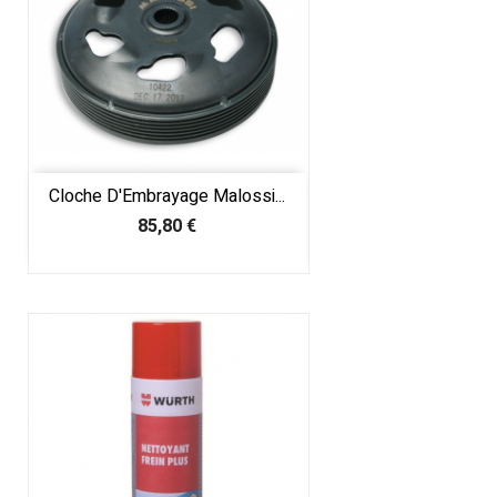
Cloche D'Embrayage Malossi...
Prix
85,80 €