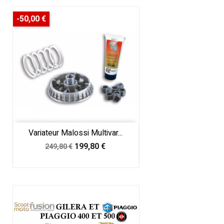
-50,00 €
Variateur Malossi Multivar...
Prix
Prix
199,80 €
249,80 €
de
base