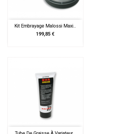
Kit Embrayage Malossi Maxi...
Prix
199,85 €
Tube De Graisse À Variateur...