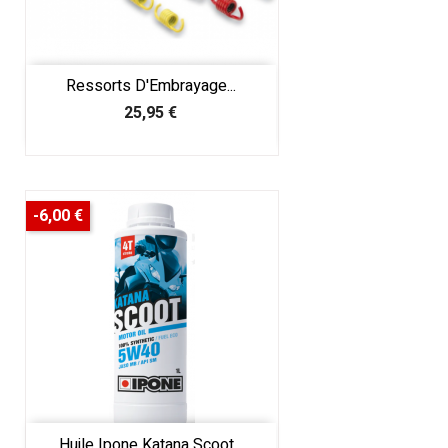
Ressorts D'Embrayage...
Prix
25,95 €
-6,00 €
Huile Ipone Katana Scoot...