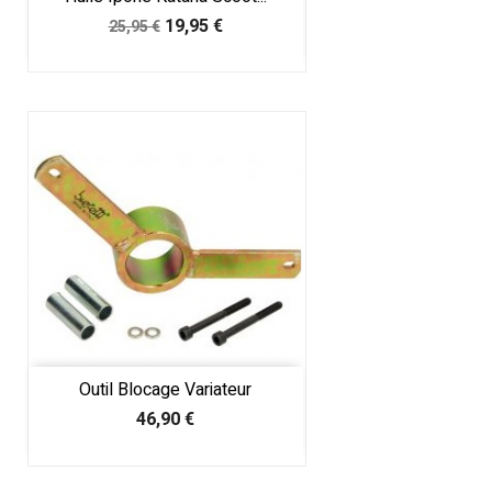
Prix
Prix
19,95 €
25,95 €
de
base
Outil Blocage Variateur
Prix
46,90 €