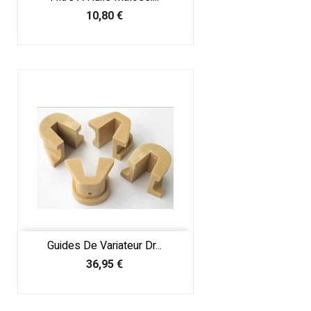
Prix
10,80 €
Guides De Variateur Dr...
Prix
36,95 €