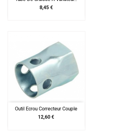
Prix
8,45 €
Outil Ecrou Correcteur Couple
Prix
12,60 €