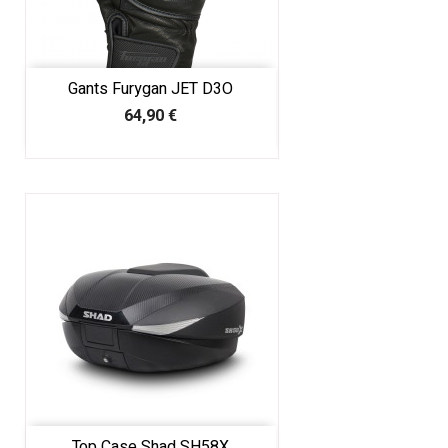
Gants Furygan JET D3O
Prix
64,90 €
Top Case Shad SH58X