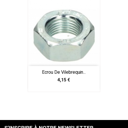
Ecrou De Vilebrequin...
Prix
4,15 €