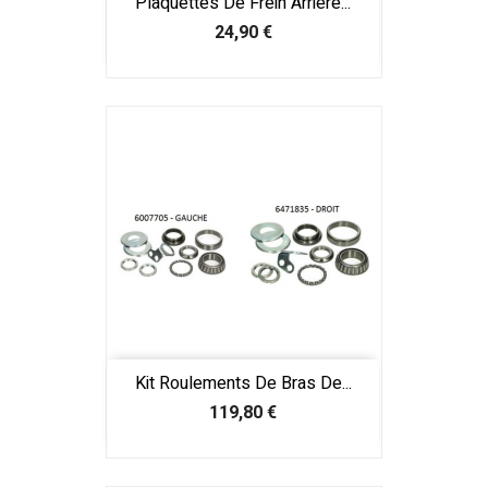
Plaquettes De Frein Arrière...
Prix
24,90 €
Kit Roulements De Bras De...
Prix
119,80 €