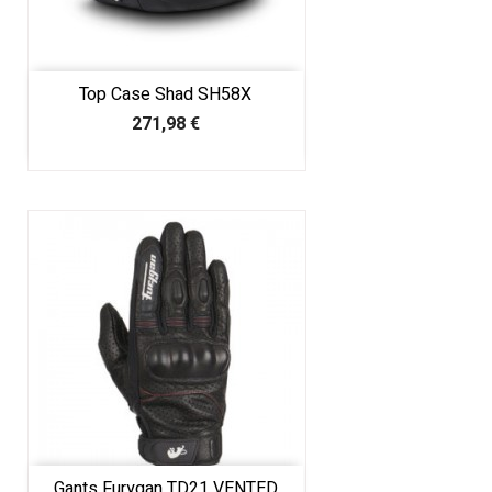
Top Case Shad SH58X
Prix
271,98 €
Gants Furygan TD21 VENTED