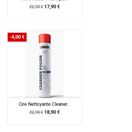
Prix
Prix
17,90 €
22,90 €
de
base
-4,00 €
Cire Nettoyante Cleaner...
Prix
Prix
18,90 €
22,90 €
de
base