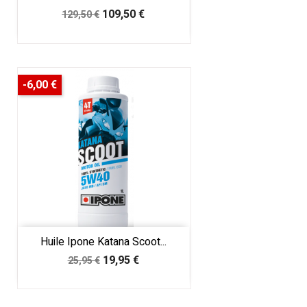
Prix
Prix
109,50 €
129,50 €
de
base
-6,00 €
Huile Ipone Katana Scoot...
Prix
Prix
19,95 €
25,95 €
de
base