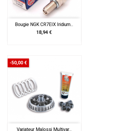
Bougie NGK CR7EIX Iridium...
Prix
18,94 €
-50,00 €
Variateur Malossi Multivar...