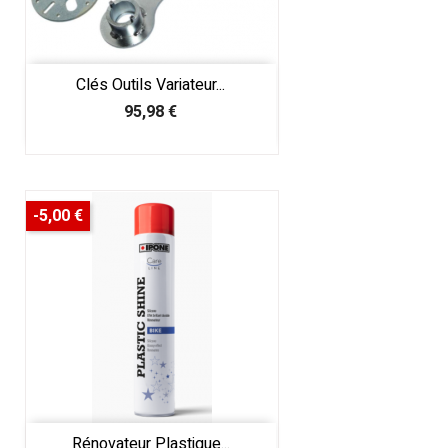
Clés Outils Variateur...
Prix
95,98 €
-5,00 €
Rénovateur Plastique...