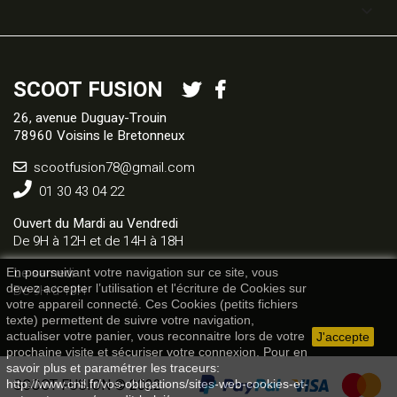

SCOOT FUSION
26, avenue Duguay-Trouin
78960 Voisins le Bretonneux
scootfusion78@gmail.com
01 30 43 04 22
Ouvert du Mardi au Vendredi
De 9H à 12H et de 14H à 18H
Le samedi
En poursuivant votre navigation sur ce site, vous
De 9H à 13H
devez accepter l’utilisation et l'écriture de Cookies sur
votre appareil connecté. Ces Cookies (petits fichiers
texte) permettent de suivre votre navigation,
actualiser votre panier, vous reconnaitre lors de votre
J'accepte
prochaine visite et sécuriser votre connexion. Pour en
savoir plus et paramétrer les traceurs:
SCOOT FUSION © 2022
http://www.cnil.fr/vos-obligations/sites-web-cookies-et-