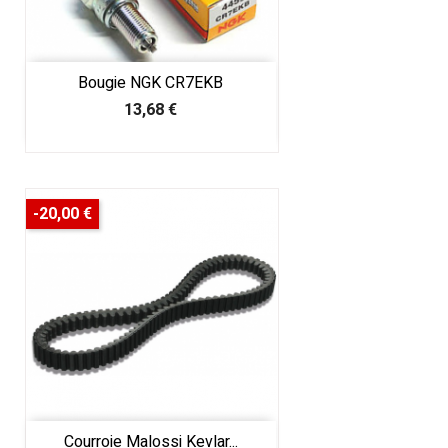
Bougie NGK CR7EKB
Prix
13,68 €
-20,00 €
Courroie Malossi Kevlar...