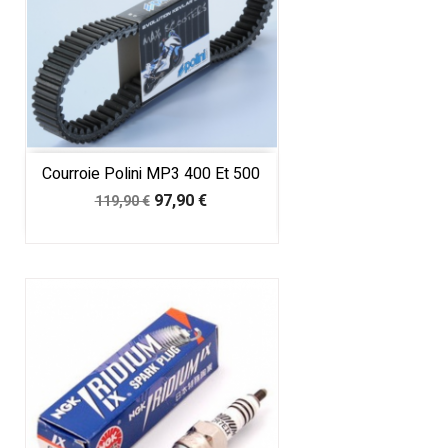
Courroie Polini MP3 400 Et 500
Prix
Prix
97,90 €
119,90 €
de
base