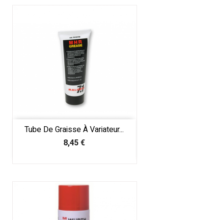
Tube De Graisse À Variateur...
Prix
8,45 €