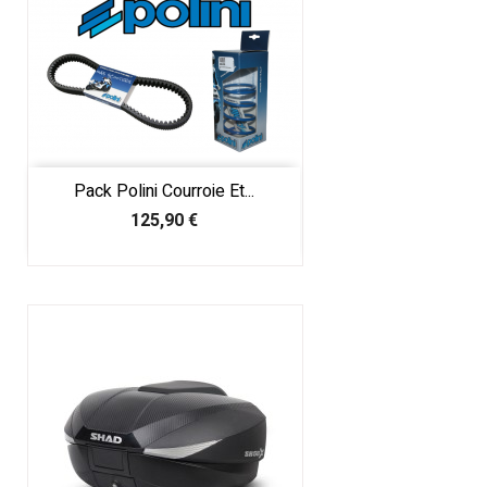
Pack Polini Courroie Et...
Prix
125,90 €