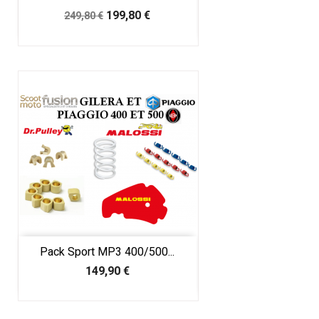
Prix
Prix
199,80 €
249,80 €
de
base
Pack Sport MP3 400/500...
Prix
149,90 €