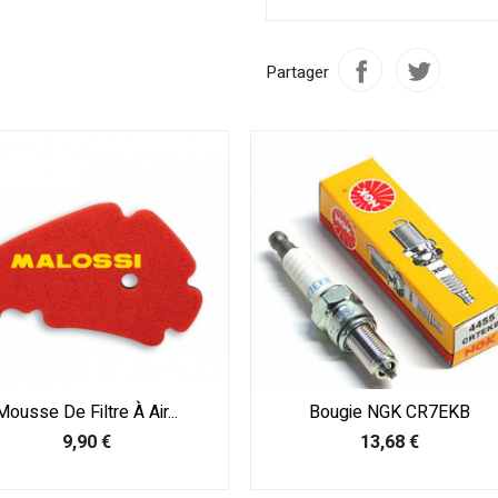
Partager
Mousse De Filtre À Air...
Bougie NGK CR7EKB
Prix
Prix
9,90 €
13,68 €