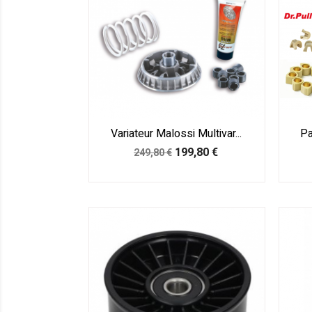
Variateur Malossi Multivar...
Pa
Prix
Prix
199,80 €
249,80 €
de
base