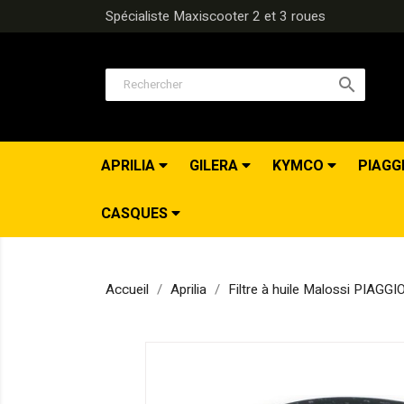
Spécialiste Maxiscooter 2 et 3 roues

APRILIA
GILERA
KYMCO
PIAGG
CASQUES
Accueil
Aprilia
Filtre à huile Malossi PIAGG