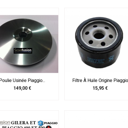
Poulie Usinée Piaggio...
Filtre À Huile Origine Piaggi
Prix
Prix
149,00 €
15,95 €