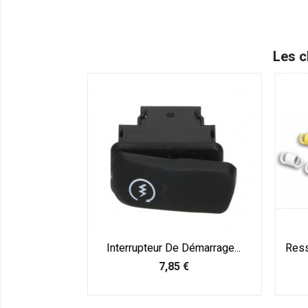
Les c
Interrupteur De Démarrage...
Ress
Prix
7,85 €