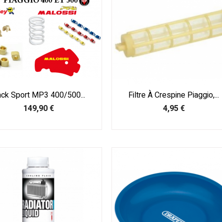
ck Sport MP3 400/500...
Filtre À Crespine Piaggio,...
Prix
Prix
149,90 €
4,95 €