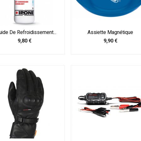
uide De Refroidissement...
Assiette Magnétique
Prix
Prix
9,80 €
9,90 €