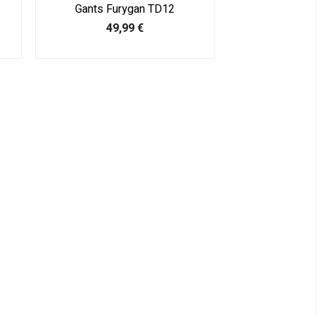
Gants Furygan TD12
Prix
49,99 €