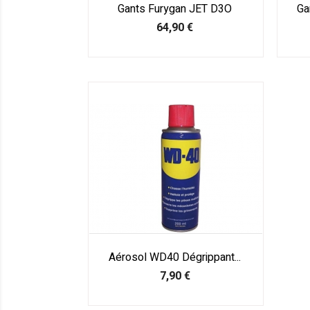
Gants Furygan JET D3O
Ga
Prix
64,90 €
Aérosol WD40 Dégrippant...
Prix
7,90 €