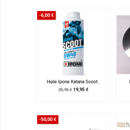
-6,00 €
Huile Ipone Katana Scoot...
Prix
Prix
19,95 €
25,95 €
de
base
-50,00 €