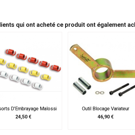
lients qui ont acheté ce produit ont également ach
orts D'Embrayage Malossi
Outil Blocage Variateur
Prix
Prix
24,50 €
46,90 €