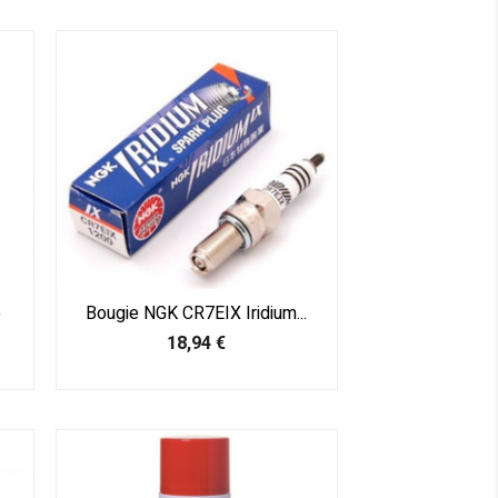
o
Bougie NGK CR7EIX Iridium...
Prix
18,94 €