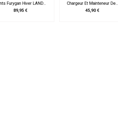
nts Furygan Hiver LAND...
Chargeur Et Mainteneur De...
Prix
Prix
89,95 €
45,90 €