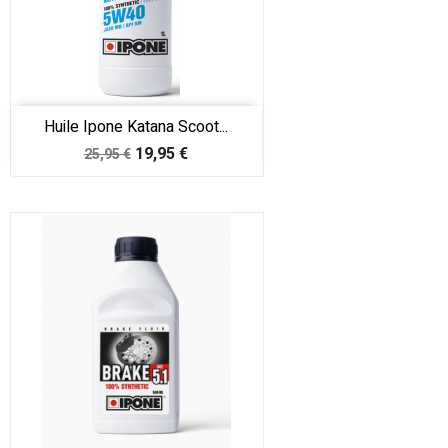
Huile Ipone Katana Scoot...
Prix
Prix
19,95 €
25,95 €
de
base