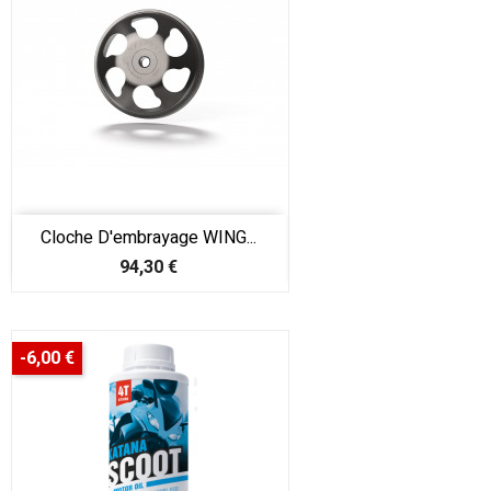
Cloche D'embrayage WING...
Prix
94,30 €
-6,00 €