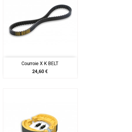
Courroie X K BELT
Prix
24,60 €