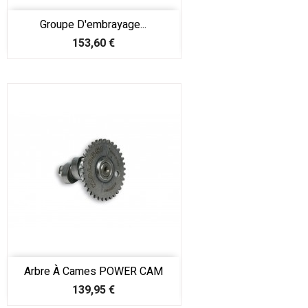
Groupe D'embrayage...
Prix
153,60 €
Arbre À Cames POWER CAM
Prix
139,95 €