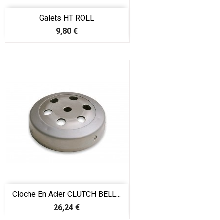
Galets HT ROLL
Prix
9,80 €
Cloche En Acier CLUTCH BELL...
Prix
26,24 €