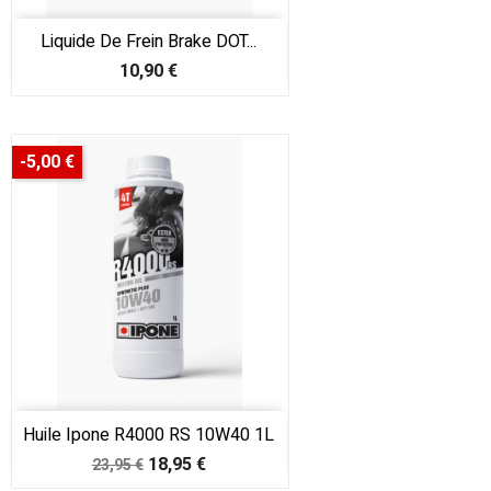
Liquide De Frein Brake DOT...
Prix
10,90 €
-5,00 €
Huile Ipone R4000 RS 10W40 1L
Prix
Prix
18,95 €
23,95 €
de