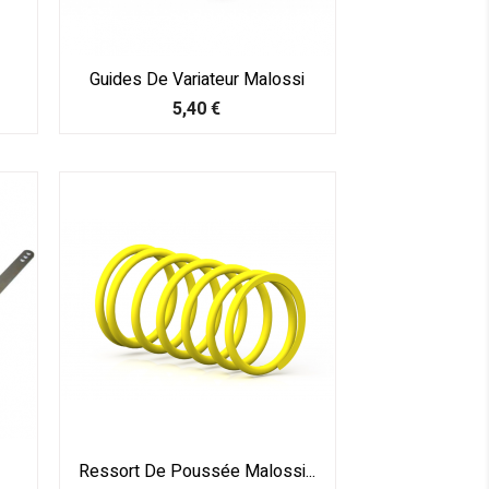
Guides De Variateur Malossi
Prix
5,40 €
Ressort De Poussée Malossi...