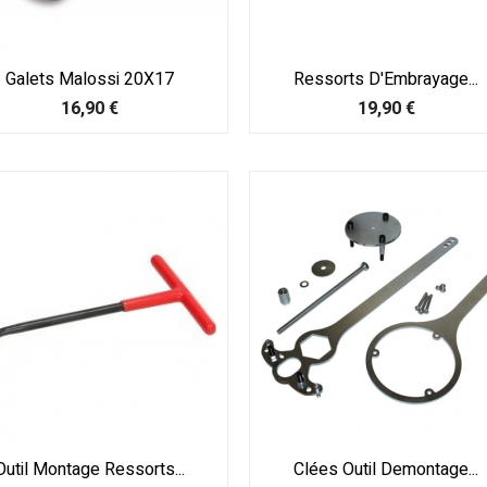
Galets Malossi 20X17
Ressorts D'Embrayage...
Prix
Prix
16,90 €
19,90 €
Outil Montage Ressorts...
Clées Outil Demontage...