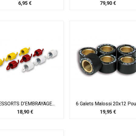
Prix
Prix
6,95 €
79,90 €
ESSORTS D'EMBRAYAGE...
6 Galets Malossi 20x12 Pour.
Prix
Prix
18,90 €
19,95 €