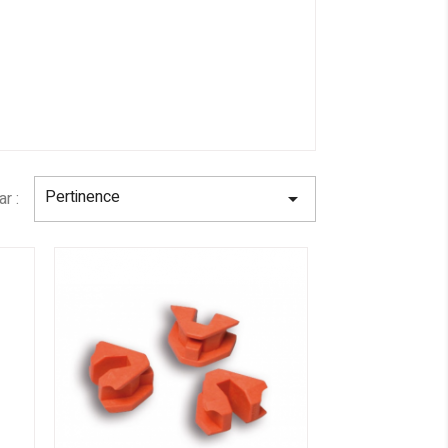
Pertinence
ar :
