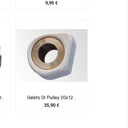
Prix
9,95 €
..
Galets Dr Pulley 20x12...
Prix
35,90 €