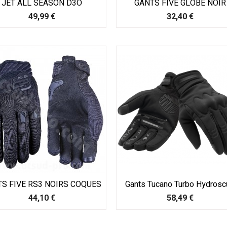
JET ALL SEASON D3O
GANTS FIVE GLOBE NOIR
Prix
Prix
49,99 €
32,40 €
S FIVE RS3 NOIRS COQUES
Gants Tucano Turbo Hydrosc
Prix
Prix
44,10 €
58,49 €