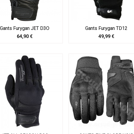
Gants Furygan JET D3O
Gants Furygan TD12
Prix
Prix
64,90 €
49,99 €