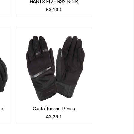
GANTS FIVE RS2 NOIR
Prix
53,10 €
ud
Gants Tucano Penna
Prix
42,29 €