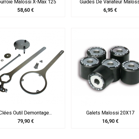
urroie Malossi X-Max 125
Guides De Variateur Maloss
Prix
Prix
58,60 €
6,95 €
Clées Outil Demontage...
Galets Malossi 20X17
Prix
Prix
79,90 €
16,90 €