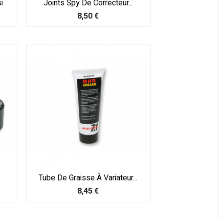
i
Joints Spy De Correcteur...
Prix
8,50 €
Tube De Graisse À Variateur...
Prix
8,45 €