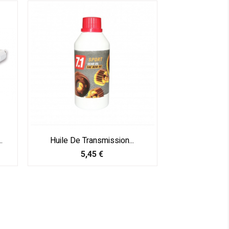
.
Huile De Transmission...
Prix
5,45 €