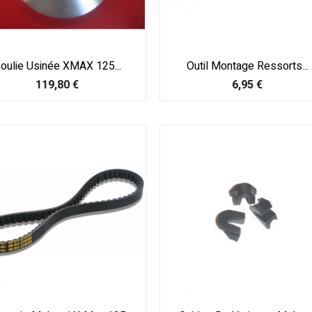
oulie Usinée XMAX 125...
Outil Montage Ressorts...
Prix
Prix
119,80 €
6,95 €