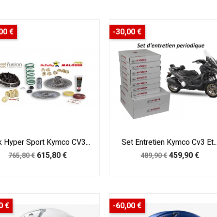
00 €
-30,00 €
 Hyper Sport Kymco CV3...
Set Entretien Kymco Cv3 Et..
Prix
Prix
Prix
Prix
615,80 €
459,90 €
765,80 €
489,90 €
de
de
base
base
0 €
-60,00 €