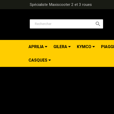
Spécialiste Maxiscooter 2 et 3 roues

APRILIA
GILERA
KYMCO
PIAGG
CASQUES
Précédent