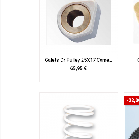
Galets Dr Pulley 25X17 Came...
Prix
65,95 €
-22,0