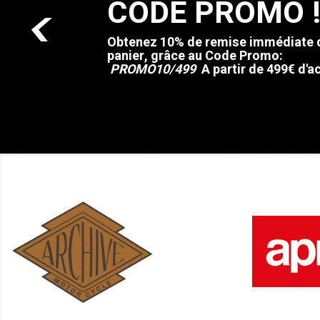
Galets Dr Pulle
<
Vente de galets de la marque DR PUL
Boostez votre Piaggio MP3 !