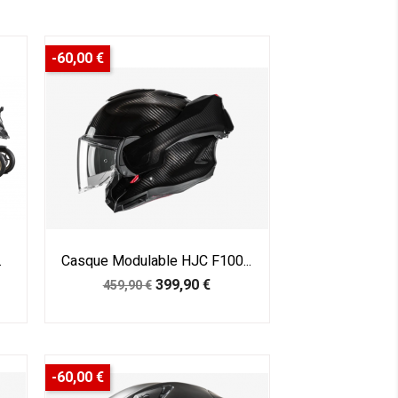
-60,00 €
.
Casque Modulable HJC F100...
Prix
Prix
399,90 €
459,90 €
de
base
-60,00 €