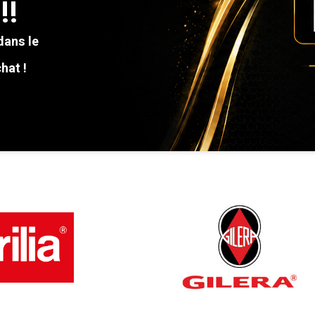
y
LEY