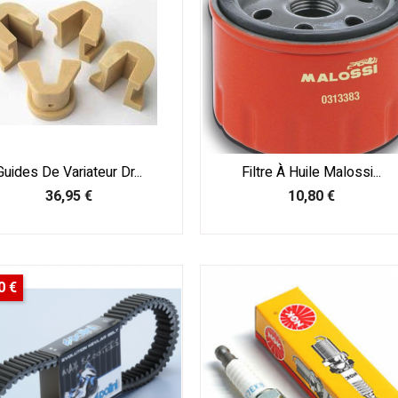
Guides De Variateur Dr...
Filtre À Huile Malossi...
Prix
Prix
36,95 €
10,80 €
0 €