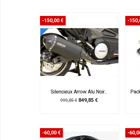
-150,00 €
-150,
Silencieux Arrow Alu Noir...
Pack
Prix
Prix
849,85 €
999,85 €
de
base
-60,00 €
-60,0