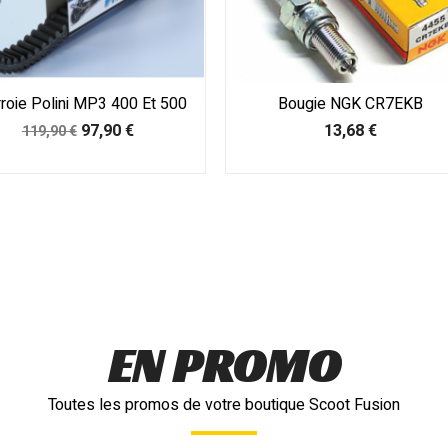
roie Polini MP3 400 Et 500
Bougie NGK CR7EKB
Prix
Prix
Prix
97,90 €
13,68 €
119,90 €
de
base
EN PROMO
Toutes les promos de votre boutique Scoot Fusion