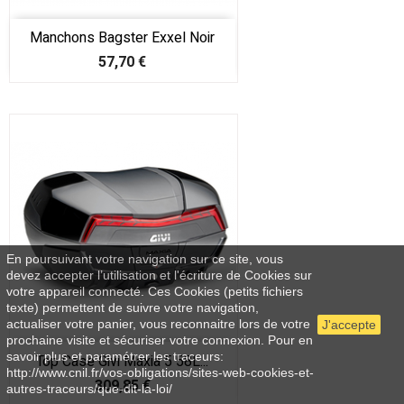
Manchons Bagster Exxel Noir
Prix
57,70 €
En poursuivant votre navigation sur ce site, vous
devez accepter l’utilisation et l'écriture de Cookies sur
votre appareil connecté. Ces Cookies (petits fichiers
texte) permettent de suivre votre navigation,
actualiser votre panier, vous reconnaitre lors de votre
J'accepte
prochaine visite et sécuriser votre connexion. Pour en
savoir plus et paramétrer les traceurs:
Top Case Givi Maxia 5 58L...
http://www.cnil.fr/vos-obligations/sites-web-cookies-et-
Prix
309,85 €
autres-traceurs/que-dit-la-loi/