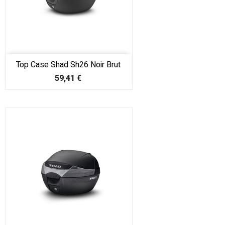
Top Case Shad Sh26 Noir Brut
Prix
59,41 €