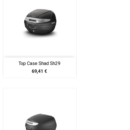
Top Case Shad Sh29
Prix
69,41 €