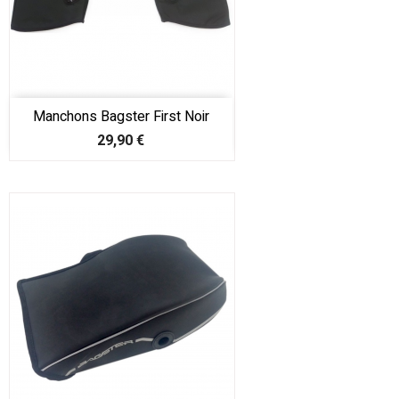
Manchons Bagster First Noir
Prix
29,90 €