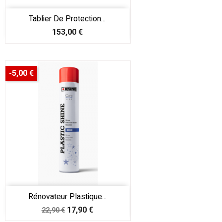
Tablier De Protection...
Prix
153,00 €
-5,00 €
Rénovateur Plastique...
Prix
Prix
17,90 €
22,90 €
de