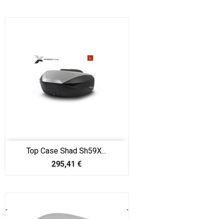
Top Case Shad Sh59X...
Prix
295,41 €