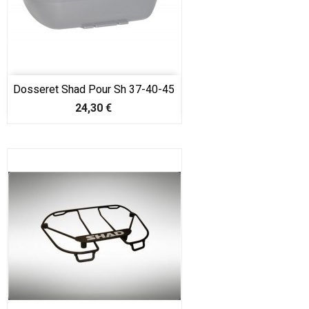
Dosseret Shad Pour Sh 37-40-45
Prix
24,30 €