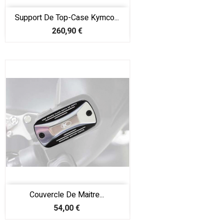
Support De Top-Case Kymco...
Prix
260,90 €
Couvercle De Maitre...
Prix
54,00 €