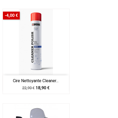
base
-4,00 €
Cire Nettoyante Cleaner...
Prix
Prix
18,90 €
22,90 €
de
base