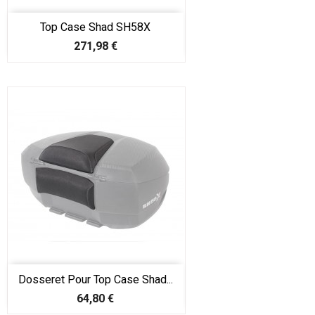
Top Case Shad SH58X
Prix
271,98 €
Dosseret Pour Top Case Shad...
Prix
64,80 €