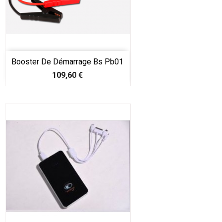
Booster De Démarrage Bs Pb01
Prix
109,60 €