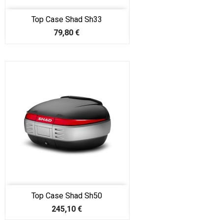
Top Case Shad Sh33
Prix
79,80 €
Top Case Shad Sh50
Prix
245,10 €