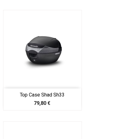
Top Case Shad Sh33
Prix
79,80 €