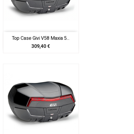
Top Case Givi V58 Maxia 5...
Prix
309,40 €