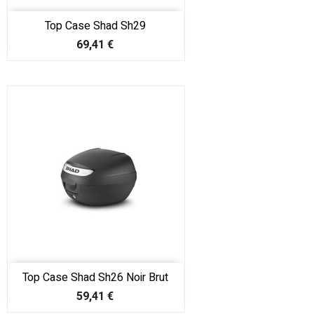
Top Case Shad Sh29
Prix
69,41 €
Top Case Shad Sh26 Noir Brut
Prix
59,41 €