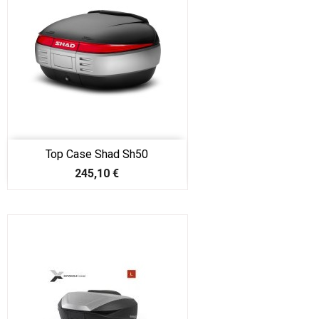
Top Case Shad Sh50
Prix
245,10 €