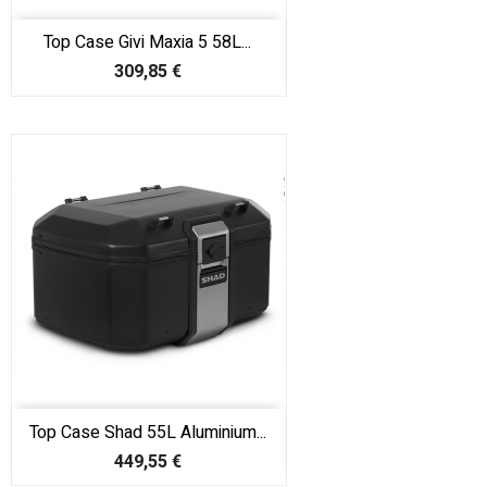
Top Case Givi Maxia 5 58L...
Prix
309,85 €
Top Case Shad 55L Aluminium...
Prix
449,55 €