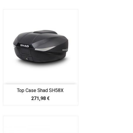
Top Case Shad SH58X
Prix
271,98 €