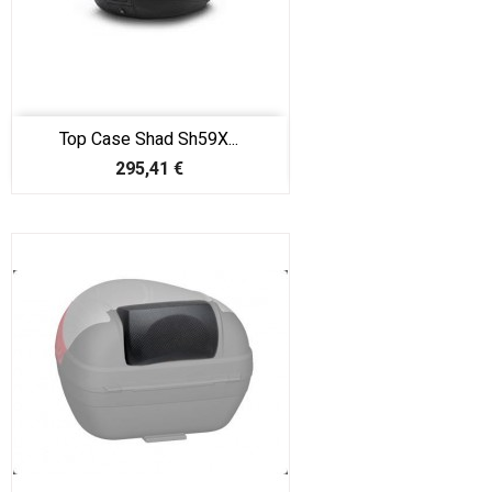
Top Case Shad Sh59X...
Prix
295,41 €