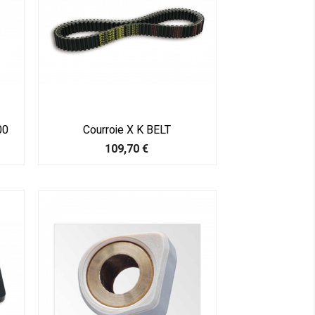
00
Courroie X K BELT
Prix
109,70 €