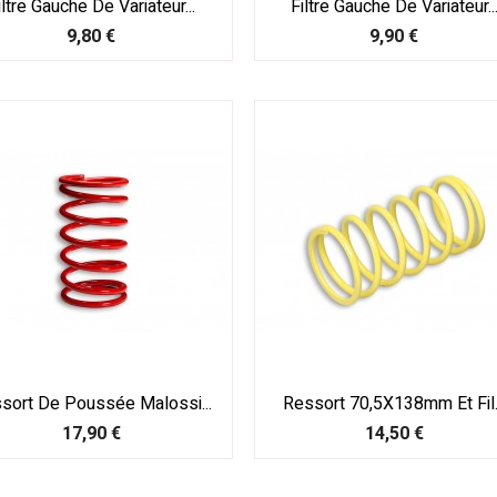
iltre Gauche De Variateur...
Filtre Gauche De Variateur..
Prix
Prix
9,80 €
9,90 €
sort De Poussée Malossi...
Ressort 70,5X138mm Et Fil.
Prix
Prix
17,90 €
14,50 €