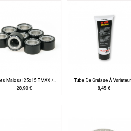
ets Malossi 25x15 TMAX /...
Tube De Graisse À Variateur.
Prix
Prix
28,90 €
8,45 €