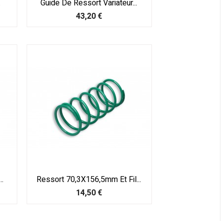
.
Guide De Ressort Variateur...
Prix
43,20 €
..
Ressort 70,3X156,5mm Et Fil...
Prix
14,50 €