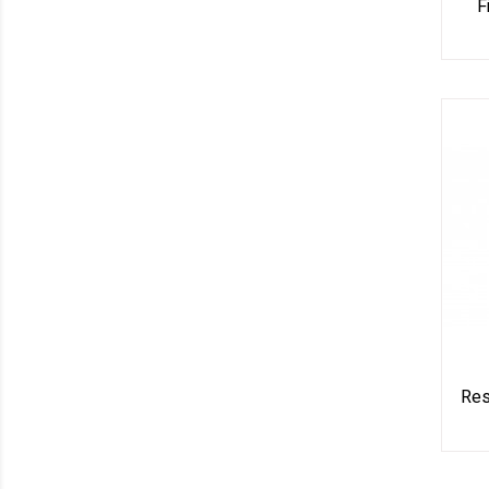
F
Res