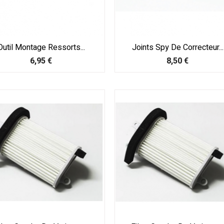
Outil Montage Ressorts...
Joints Spy De Correcteur...
Prix
Prix
6,95 €
8,50 €